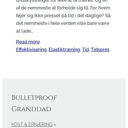
undskyldninger for ikke at få trænet. Og en
af de nemmeste at forholde sig til. For hvem
føjer sig ikke presset på tid i det daglige? Så
det nemmeste i hele verden ville bare være
at lade…
Read more
Effektivisering
, 
Elastiktræning
, 
Tid
, 
Tidspres
Bulletproof
Granddad
KOST & ERNÆRING