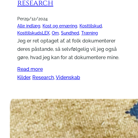
research
Per
29/12/2024
Alle indlæg
, 
Kost og ernæring
, 
Kosttilskud
, 
KosttilskudsLEX
, 
Om
, 
Sundhed
, 
Træning
Jeg er ret optaget af, at folk dokumenterer
deres påstande, så selvfølgelig vil jeg også
gøre, hvad jeg kan for at dokumentere mine.
Read more
Kilder
, 
Research
, 
Videnskab