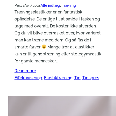
Per
13/05/2024
Alle indlæg
, 
Træning
Træningselastikker er en fantastisk
opfindelse. De er lige til at smide i tasken og
tage med overalt. De koster ikke alverden.
Og du vil blive overrasket over, hvor varieret
man kan træne med dem. Og så fås de i
smarte farver
Mange tror, at elastikker
kun er til genoptræning eller stolegymnastik
for gamle mennesker.…
Read more
Effektivisering
, 
Elastiktræning
, 
Tid
, 
Tidspres