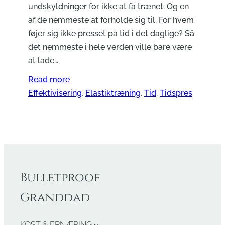
undskyldninger for ikke at få trænet. Og en
af de nemmeste at forholde sig til. For hvem
føjer sig ikke presset på tid i det daglige? Så
det nemmeste i hele verden ville bare være
at lade…
Read more
Effektivisering
, 
Elastiktræning
, 
Tid
, 
Tidspres
Bulletproof
Granddad
KOST & ERNÆRING