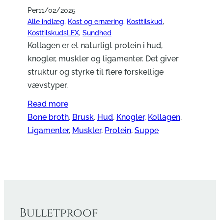
Per
11/02/2025
Alle indlæg
, 
Kost og ernæring
, 
Kosttilskud
, 
KosttilskudsLEX
, 
Sundhed
Kollagen er et naturligt protein i hud,
knogler, muskler og ligamenter. Det giver
struktur og styrke til flere forskellige
vævstyper.
Read more
Bone broth
, 
Brusk
, 
Hud
, 
Knogler
, 
Kollagen
, 
Ligamenter
, 
Muskler
, 
Protein
, 
Suppe
Bulletproof