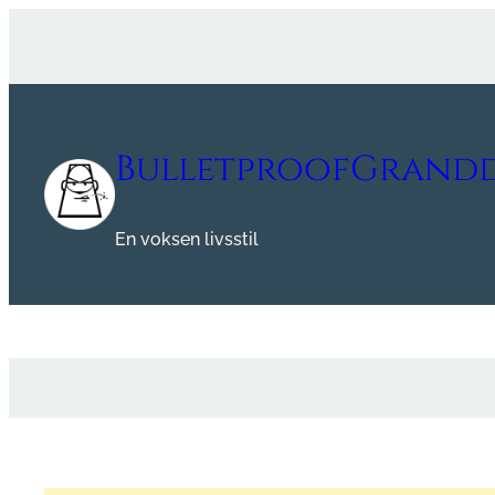
Spring
til
indhold
BulletproofGrand
En voksen livsstil