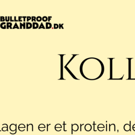
Kollagen
Per
11/02/2025
Alle indlæg
, 
Kost og ernæring
, 
Kosttilskud
, 
Kos
Kollagen er et naturligt protein i hud, knogler, muskler
flere forskellige vævstyper.
Read more
Bone broth
, 
Brusk
, 
Hud
, 
Knogler
, 
Kollagen
, 
Ligamenter