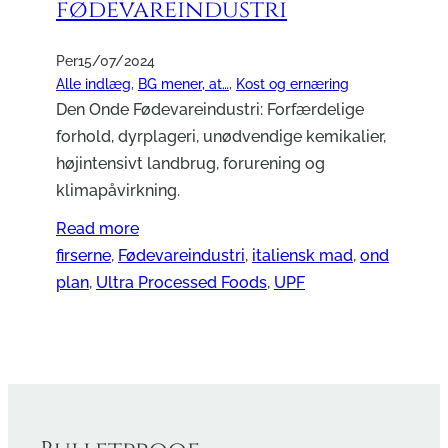
fødevareindustri
Per
15/07/2024
Alle indlæg
, 
BG mener, at…
, 
Kost og ernæring
Den Onde Fødevareindustri: Forfærdelige
forhold, dyrplageri, unødvendige kemikalier,
højintensivt landbrug, forurening og
klimapåvirkning.
Read more
firserne
, 
Fødevareindustri
, 
italiensk mad
, 
ond
plan
, 
Ultra Processed Foods
, 
UPF