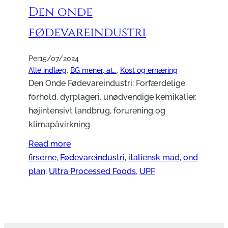
Den onde
fødevareindustri
Per
15/07/2024
Alle indlæg
, 
BG mener, at…
, 
Kost og ernæring
Den Onde Fødevareindustri: Forfærdelige
forhold, dyrplageri, unødvendige kemikalier,
højintensivt landbrug, forurening og
klimapåvirkning.
Read more
firserne
, 
Fødevareindustri
, 
italiensk mad
, 
ond
plan
, 
Ultra Processed Foods
, 
UPF