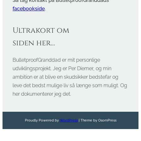
Så tag kontakt på BulletproofGranddads
facebookside
.
Ultrakort om
siden her…
BulletproofGranddad er mit personlige
udviklingsprojekt. Jeg er Per Diemer, og min
ambition er at blive en skudsikker bedstefar og
leve det bedst mulige liv så længe som muligt. Og
her dokumenterer jeg det.
Proudly Powered by
WordPress
| Theme by OsomPress