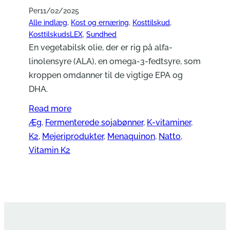
Per
11/02/2025
Alle indlæg
, 
Kost og ernæring
, 
Kosttilskud
, 
KosttilskudsLEX
, 
Sundhed
En vegetabilsk olie, der er rig på alfa-
linolensyre (ALA), en omega-3-fedtsyre, som
kroppen omdanner til de vigtige EPA og
DHA.
Read more
Æg
, 
Fermenterede sojabønner
, 
K-vitaminer
, 
K2
, 
Mejeriprodukter
, 
Menaquinon
, 
Natto
, 
Vitamin K2