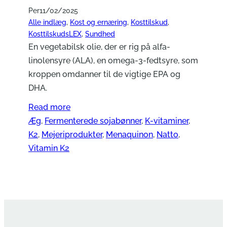
Per
11/02/2025
Alle indlæg
, 
Kost og ernæring
, 
Kosttilskud
, 
KosttilskudsLEX
, 
Sundhed
En vegetabilsk olie, der er rig på alfa-
linolensyre (ALA), en omega-3-fedtsyre, som
kroppen omdanner til de vigtige EPA og
DHA.
Read more
Æg
, 
Fermenterede sojabønner
, 
K-vitaminer
, 
K2
, 
Mejeriprodukter
, 
Menaquinon
, 
Natto
, 
Vitamin K2