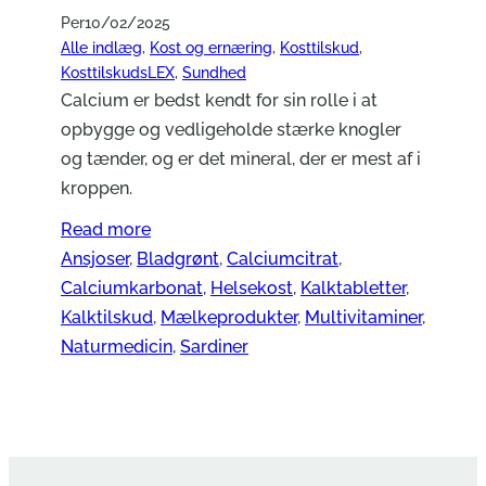
Per
10/02/2025
Alle indlæg
, 
Kost og ernæring
, 
Kosttilskud
, 
KosttilskudsLEX
, 
Sundhed
Calcium er bedst kendt for sin rolle i at
opbygge og vedligeholde stærke knogler
og tænder, og er det mineral, der er mest af i
kroppen.
Read more
Ansjoser
, 
Bladgrønt
, 
Calciumcitrat
, 
Calciumkarbonat
, 
Helsekost
, 
Kalktabletter
, 
Kalktilskud
, 
Mælkeprodukter
, 
Multivitaminer
, 
Naturmedicin
, 
Sardiner