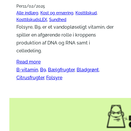
Per
11/02/2025
Alle indlæg
, 
Kost og ernæring
, 
Kosttilskud
, 
KosttilskudsLEX
, 
Sundhed
Folsyre, B9, er et vandopløseligt vitamin, der
spiller en afgørende rolle i kroppens
produktion af DNA og RNA samt i
celledeling.
Read more
B-vitamin
, 
B9
, 
Bælgfrugter
, 
Bladgrønt
, 
Citrusfrugter
, 
Folsyre