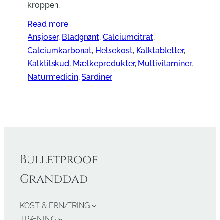
kroppen.
Read more
Ansjoser
, 
Bladgrønt
, 
Calciumcitrat
, 
Calciumkarbonat
, 
Helsekost
, 
Kalktabletter
, 
Kalktilskud
, 
Mælkeprodukter
, 
Multivitaminer
, 
Naturmedicin
, 
Sardiner
Bulletproof
Granddad
KOST & ERNÆRING
TRÆNING