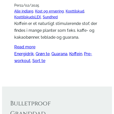
Per
11/02/2025
Alle indlæg
, 
Kost og ernæring
, 
Kosttilskud
, 
KosttilskudsLEX
, 
Sundhed
Koffein er et naturligt stimulerende stof, der
findes i mange planter som f.eks. kaffe- og
kakaobønner, teblade og guarana.
Read more
Energidrik
, 
Grøn te
, 
Guarana
, 
Koffein
, 
Pre-
workout
, 
Sort te
Bulletproof
Granddad