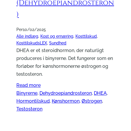
(Dehydroepiandrosteron
)
Per
10/02/2025
Alle indlæg
, 
Kost og ernæring
, 
Kosttilskud
, 
KosttilskudsLEX
, 
Sundhed
DHEA er et steroidhormon, der naturligt
produceres i binyrerne. Det fungerer som en
forløber for kønshormonerne østrogen og
testosteron.
Read more
Binyrerne
, 
Dehydroepiandrosteron
, 
DHEA
, 
Hormontilskud
, 
Kønshormon
, 
Østrogen
, 
Testosteron