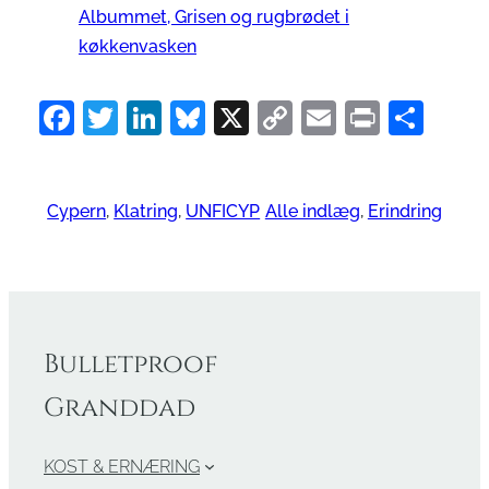
Albummet, Grisen og rugbrødet i
køkkenvasken
Facebook
Twitter
LinkedIn
Bluesky
X
Copy
Email
Print
Sha
Link
Cypern
, 
Klatring
, 
UNFICYP
Alle indlæg
, 
Erindring
Bulletproof
Granddad
KOST & ERNÆRING