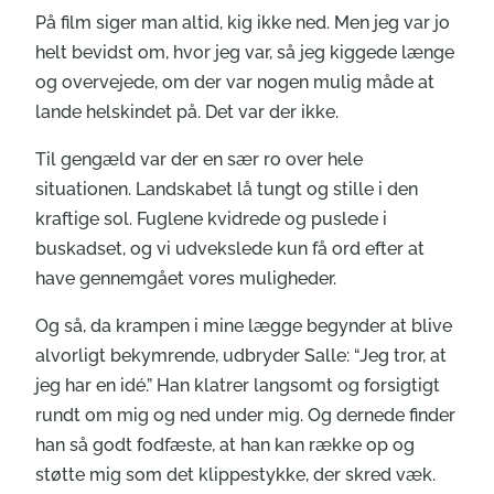
På film siger man altid, kig ikke ned. Men jeg var jo
helt bevidst om, hvor jeg var, så jeg kiggede længe
og overvejede, om der var nogen mulig måde at
lande helskindet på. Det var der ikke.
Til gengæld var der en sær ro over hele
situationen. Landskabet lå tungt og stille i den
kraftige sol. Fuglene kvidrede og puslede i
buskadset, og vi udvekslede kun få ord efter at
have gennemgået vores muligheder.
Og så, da krampen i mine lægge begynder at blive
alvorligt bekymrende, udbryder Salle: “Jeg tror, at
jeg har en idé.” Han klatrer langsomt og forsigtigt
rundt om mig og ned under mig. Og dernede finder
han så godt fodfæste, at han kan række op og
støtte mig som det klippestykke, der skred væk.