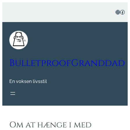
Spring
Instag
Fac
til
indhold
BulletproofGranddad
En voksen livsstil
Om at hænge i med