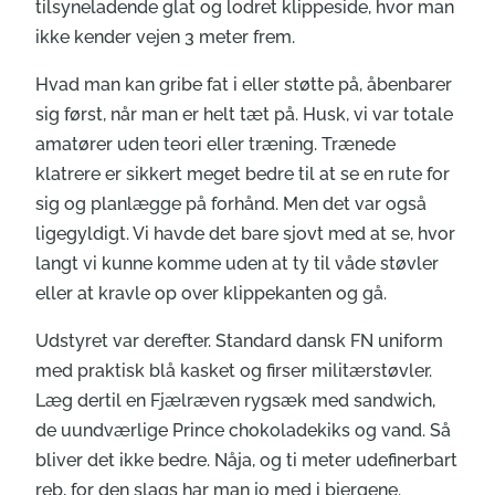
tilsyneladende glat og lodret klippeside, hvor man
ikke kender vejen 3 meter frem.
Hvad man kan gribe fat i eller støtte på, åbenbarer
sig først, når man er helt tæt på. Husk, vi var totale
amatører uden teori eller træning. Trænede
klatrere er sikkert meget bedre til at se en rute for
sig og planlægge på forhånd. Men det var også
ligegyldigt. Vi havde det bare sjovt med at se, hvor
langt vi kunne komme uden at ty til våde støvler
eller at kravle op over klippekanten og gå.
Udstyret var derefter. Standard dansk FN uniform
med praktisk blå kasket og firser militærstøvler.
Læg dertil en Fjælræven rygsæk med sandwich,
de uundværlige Prince chokoladekiks og vand. Så
bliver det ikke bedre. Nåja, og ti meter udefinerbart
reb, for den slags har man jo med i bjergene.