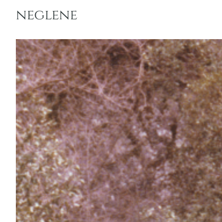
neglene