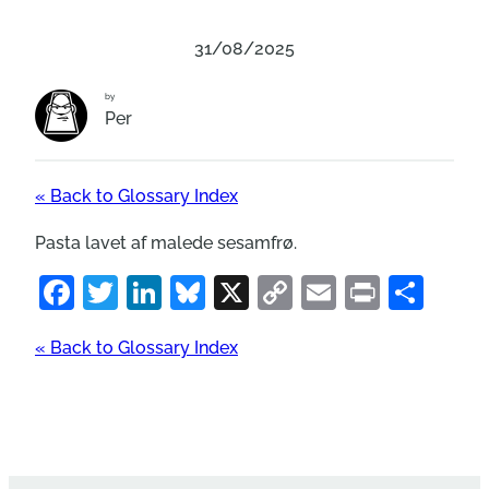
31/08/2025
by
Per
« Back to Glossary Index
Pasta lavet af malede sesamfrø.
Facebook
Twitter
LinkedIn
Bluesky
X
Copy
Email
Print
Sha
Link
« Back to Glossary Index