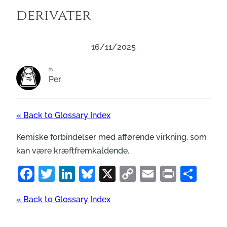
derivater
16/11/2025
by
Per
« Back to Glossary Index
Kemiske forbindelser med afførende virkning, som
kan være kræftfremkaldende.
Facebook
Twitter
LinkedIn
Bluesky
X
Copy
Email
Print
Sha
Link
« Back to Glossary Index