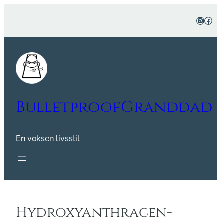
Spring
Instag
Fac
til
indhold
BulletproofGranddad
En voksen livsstil
Hydroxyanthracen-